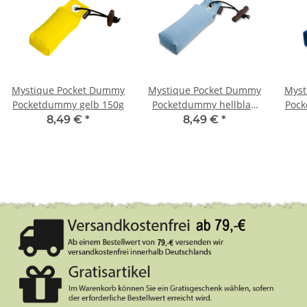
Mystique Pocket Dummy
Mystique Pocket Dummy
Myst
Pocketdummy gelb 150g
Pocketdummy hellblau
Pock
150g
8,49 €
*
8,49 €
*