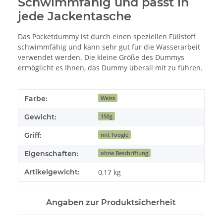
Schwimmfähig und passt in
jede Jackentasche
Das Pocketdummy ist durch einen speziellen Füllstoff
schwimmfähig und kann sehr gut für die Wasserarbeit
verwendet werden. Die kleine Größe des Dummys
ermöglicht es Ihnen, das Dummy überall mit zu führen.
Produkteigenschaft
Wert
Farbe:
Weiss
Gewicht:
150g
Griff:
mit Toogle
Eigenschaften:
ohne Beschriftung
Artikelgewicht:
0,17
kg
Angaben zur Produktsicherheit