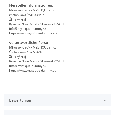
Herstellerinformationen:
Miroslav Gacík - MYSTIQUE s.r.o.
Štefánikova štvrť 534/16
Žilinský kraj
Kysucké Nové Mesto, Slowakei, 024 01
info@mystique-dummy.sk
https://www.mystique-dummy.eu/
verantwortliche Person:
Miroslav Gacík - MYSTIQUE s.r.o.
Štefánikova štvr 534/16
Žilinský kraj
Kysucké Nové Mesto, Slowakei, 024 01
info@mystique-dummy.sk
https://www.mystique-dummy.eu
Bewertungen